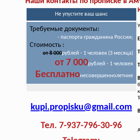
Наши контакты по прописке в Ам
Не упустите ваш шанс
У
Требуемые документы:
- паспорта гражданина России;
E
Стоимость :
T
от 8 000
рублей - 1 человек (3 месяца)
от 7 000
рублей - 1 человек
Т
Бесплатно
несовершеннолетние
к
Т
kupi.propisku@gmail.com
В
Тел. 7-937-796-30-96
А