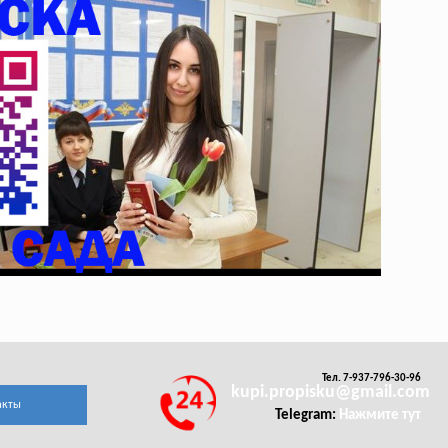
Тел. 7-937-796-30-96
kupi.propisku@gmail.com
акты
Telegram:
Нажмите тут