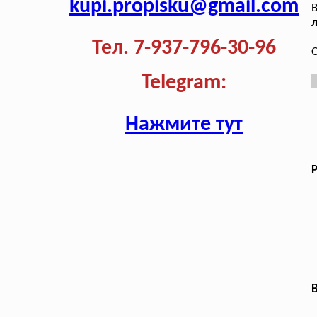
kupi.propisku@gmail.com
В
л
Тел. 7-937-796-30-96
О
Telegram:
Нажмите тут
В