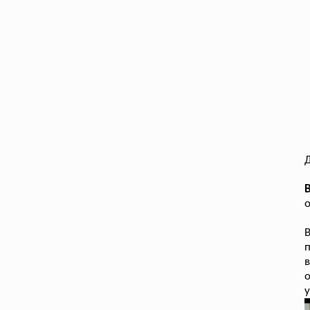
о
п
в
о
у